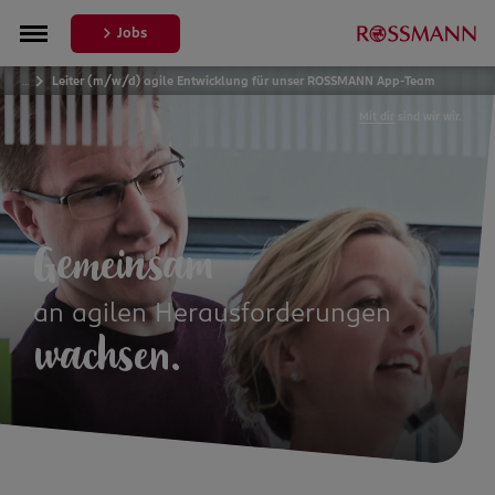
Jobs
…
Leiter (m/w/d) agile Entwicklung für unser ROSSMANN App-Team
Mit dir
sind wir wir.
Gemeinsam
an agilen Herausforderungen
wachsen.