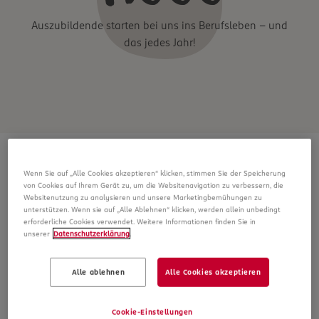
Auszubildende starten bei uns ins Berufsleben – und
das jedes Jahr!
Wenn Sie auf „Alle Cookies akzeptieren“ klicken, stimmen Sie der Speicherung
Eine unerwartete Karriere
von Cookies auf Ihrem Gerät zu, um die Websitenavigation zu verbessern, die
Websitenutzung zu analysieren und unsere Marketingbemühungen zu
unterstützen. Wenn sie auf „Alle Ablehnen“ klicken, werden allein unbedingt
erforderliche Cookies verwendet. Weitere Informationen finden Sie in
unserer
Datenschutzerklärung
.
Alle ablehnen
Alle Cookies akzeptieren
Cookie-Einstellungen