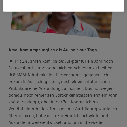
Ama, kam ursprünglich als Au-pair aus Togo
Mit 24 Jahren kam ich als Au-pair für ein Jahr nach
Deutschland – und habe mich entschieden zu bleiben.
ROSSMANN hat mir eine Riesenchance gegeben. Ich
bekam in Aussicht gestellt, nach einem erfolgreichen
Praktikum eine Ausbildung zu machen. Das hat wegen
damals noch fehlenden Sprachkenntnissen erst ein Jahr
später geklappt, aber in der Zeit konnte ich als
Verkäuferin arbeiten. Nach meiner Ausbildung wurde ich
übernommen, habe mich zur Handelsfachwirtin und
Ausbilderin weiterentwickelt und bin mittlerweile