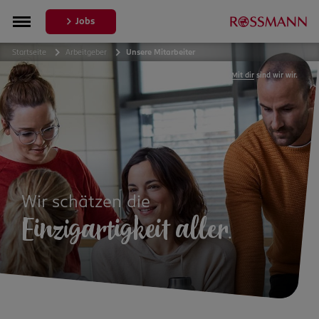
Jobs
Startseite
Arbeitgeber
Unsere Mitarbeiter
Mit dir
sind wir wir.
Wir schätzen die
Einzigartigkeit aller
.