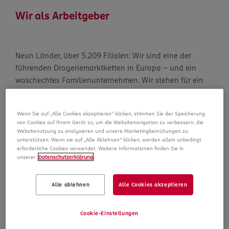
Wir als Arbeitgeber
Neun Länder, über 5.209 Filialen: Wir sind eine der
führenden Drogeriemarktketten in Europa – und ein
waschechtes Familienunternehmen. Wir stehen für ein
wertschätzendes Miteinander, in dem alle einen
wertvollen Beitrag zu unserem Erfolg leisten. Denn wir
Wenn Sie auf „Alle Cookies akzeptieren“ klicken, stimmen Sie der Speicherung
wissen ganz genau: Es sind unsere Mitarbeiter mit ihren
von Cookies auf Ihrem Gerät zu, um die Websitenavigation zu verbessern, die
individuellen Stärken und Persönlichkeiten, die unsere
Websitenutzung zu analysieren und unsere Marketingbemühungen zu
unterstützen. Wenn sie auf „Alle Ablehnen“ klicken, werden allein unbedingt
Marke zu dem machen, was sie ist.
erforderliche Cookies verwendet. Weitere Informationen finden Sie in
unserer
Datenschutzerklärung
.
Alle ablehnen
Alle Cookies akzeptieren
Cookie-Einstellungen