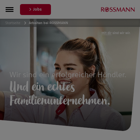
Jobs
Startseite
Arbeiten bei ROSSMANN
Mit dir
sind wir wir.
Wir sind ein erfolgreicher Händler.
Und ein echtes
Familienunternehmen.