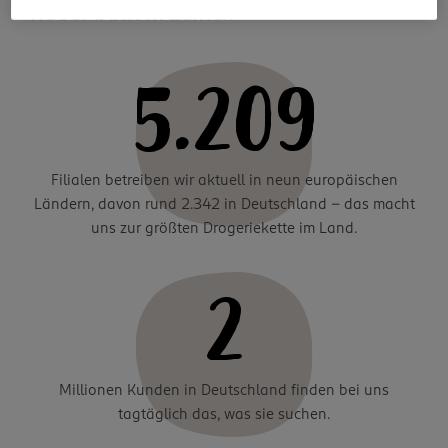
ROSSMANN in Zahlen
5.209
Filialen betreiben wir aktuell in neun europäischen
Ländern, davon rund 2.342 in Deutschland – das macht
uns zur größten Drogeriekette im Land.
2
Millionen Kunden in Deutschland finden bei uns
tagtäglich das, was sie suchen.