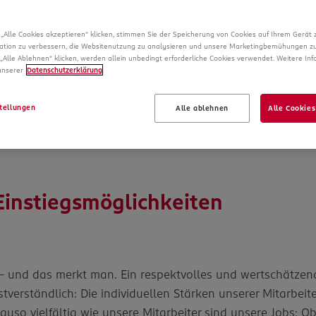
den Mensche
„Alle Cookies akzeptieren“ klicken, stimmen Sie der Speicherung von Cookies auf Ihrem Gerät 
ation zu verbessern, die Websitenutzung zu analysieren und unsere Marketingbemühungen zu
„Alle Ablehnen“ klicken, werden allein unbedingt erforderliche Cookies verwendet. Weitere In
 unserer
Datenschutzerklärung
.
tellungen
Alle ablehnen
Alle Cookies
 Einstiegsmöglichkeiten
– und das merkt man. Ein respektvolles und wertschätzend
tverständlich: Die individuellen Stärken unserer Mitarbei
 vielfältig wie unsere Mitarbeiter sind unsere Jobs: Ob in