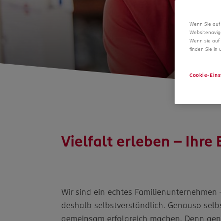
Wenn Sie auf 
Websitenavig
Wenn sie auf 
finden Sie in
Cookie-Eins
Vielfalt erleben – Ihre
Wir sind ein echtes Familienunternehmen 
deshalb selbstverständlich. Genauso selbs
gemeinsam erfolgreich machen. Denn genauso