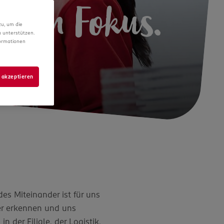
n im Fokus.
zu, um die
 unterstützen.
formationen
 akzeptieren
es Miteinander ist für uns
ter erkennen und uns
 der Filiale, der Logistik,