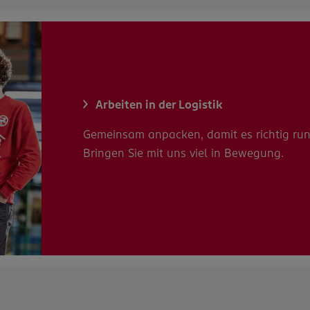
Arbeiten in der Logistik
Gemeinsam anpacken, damit es richtig rundl
Bringen Sie mit uns viel in Bewegung.