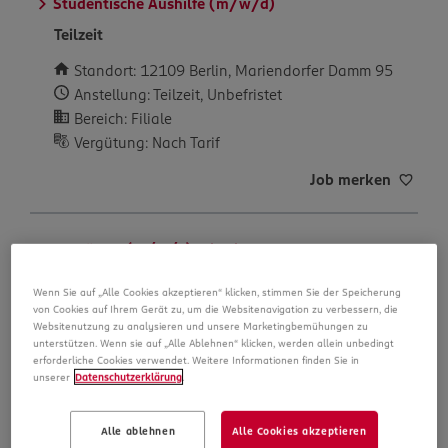
Studentische Aushilfe (m/w/d)
Teilzeit
Standort: 12109 Berlin, Mariendorfer Damm 95
Anstellung: Teilzeit, Unbefristet
Bereich: Filiale
Vergütung: Nach Tarif
Job merken
Verkäufer (m/w/d) Teilzeit
Teilzeit
Wenn Sie auf „Alle Cookies akzeptieren“ klicken, stimmen Sie der Speicherung
von Cookies auf Ihrem Gerät zu, um die Websitenavigation zu verbessern, die
Standort: 03044 Cottbus, Gerhart-Hauptmann-Str.
Websitenutzung zu analysieren und unsere Marketingbemühungen zu
15
unterstützen. Wenn sie auf „Alle Ablehnen“ klicken, werden allein unbedingt
erforderliche Cookies verwendet. Weitere Informationen finden Sie in
Anstellung: Teilzeit, Unbefristet
unserer
Datenschutzerklärung
.
Bereich: Filiale
Vergütung: Nach Tarif
Alle ablehnen
Alle Cookies akzeptieren