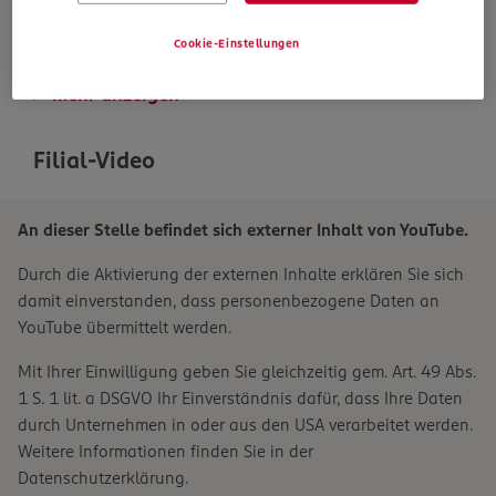
Job merken
Cookie-Einstellungen
mehr anzeigen
Filial-Video
An dieser Stelle befindet sich externer Inhalt von YouTube.
Durch die Aktivierung der externen Inhalte erklären Sie sich
damit einverstanden, dass personenbezogene Daten an
YouTube übermittelt werden.
Mit Ihrer Einwilligung geben Sie gleichzeitig gem. Art. 49 Abs.
1 S. 1 lit. a DSGVO Ihr Einverständnis dafür, dass Ihre Daten
durch Unternehmen in oder aus den USA verarbeitet werden.
Weitere Informationen finden Sie in der
Datenschutzerklärung.