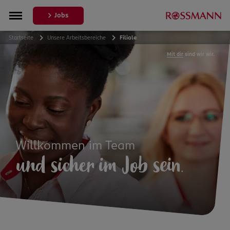
Jobs
Startseite
Unsere Arbeitsbereiche
Filiale
Mit dir
sind wir wir.
Willkommen im Team
und sicher im Job sein
.