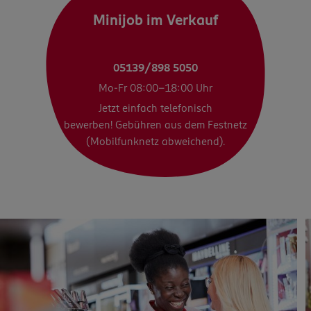
Minijob im Verkauf
05139/898 5050
Mo-Fr 08:00-18:00 Uhr
Jetzt einfach telefonisch
bewerben! Gebühren aus dem Festnetz
(Mobilfunknetz abweichend).