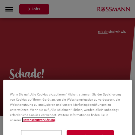
Jobs
Mit dir
sind wir wir.
Schade!
Leider ist die Stellenanzeige nicht
Wenn Sie auf „Alle Cookies akzeptieren“ klicken, stimmen Sie der Speicherung
mehr verfügbar
von Cookies auf Ihrem Gerät zu, um die Websitenavigation zu verbessern, die
Websitenutzung zu analysieren und unsere Marketingbemühungen zu
unterstützen. Wenn sie auf „Alle Ablehnen“ klicken, werden allein unbedingt
erforderliche Cookies verwendet. Weitere Informationen finden Sie in
unserer
Datenschutzerklärung
.