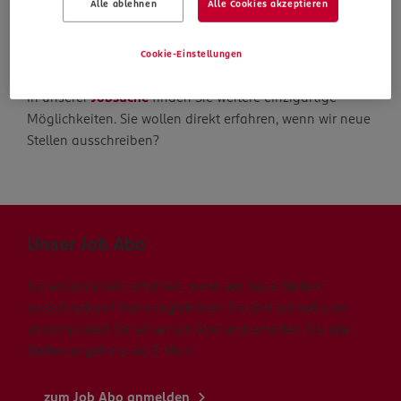
Alle ablehnen
Alle Cookies akzeptieren
Die Suche geht weiter
Cookie-Einstellungen
In unserer
Jobsuche
finden Sie weitere einzigartige
Möglichkeiten. Sie wollen direkt erfahren, wenn wir neue
Stellen ausschreiben?
Unser Job Abo
Sie wollen direkt erfahren, wenn wir neue Stellen
ausschreiben? Dann registrieren Sie sich schnell und
unkompliziert für unser Job Abo und erhalten Sie alle
Stellenangebote via E-Mail.
zum Job Abo anmelden