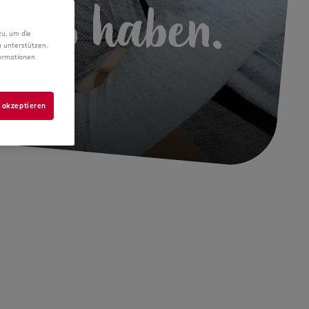
 Spaß haben.
zu, um die
 unterstützen.
formationen
 akzeptieren