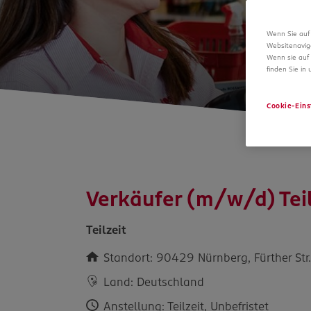
Wenn Sie auf 
Websitenavig
Wenn sie auf 
finden Sie in
Cookie-Eins
Verkäufer (m/w/d) Teil
Teilzeit
Standort: 90429 Nürnberg, Fürther Str
Land: Deutschland
Anstellung: Teilzeit, Unbefristet