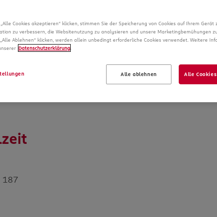
Vollzeit
„Alle Cookies akzeptieren“ klicken, stimmen Sie der Speicherung von Cookies auf Ihrem Gerät 
ation zu verbessern, die Websitenutzung zu analysieren und unsere Marketingbemühungen zu
„Alle Ablehnen“ klicken, werden allein unbedingt erforderliche Cookies verwendet. Weitere In
 unserer
Datenschutzerklärung
.
tellungen
Alle ablehnen
Alle Cookies
zeit
. 187