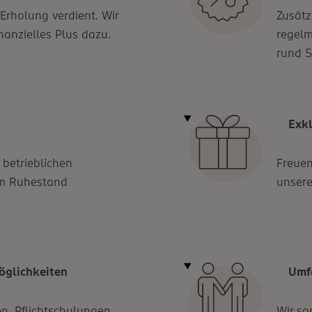
 Erholung verdient. Wir
Zusätz
nanzielles Plus dazu.
regelm
rund 5
Exk
 betrieblichen
Freuen
 im Ruhestand
unsere
öglichkeiten
Umf
n, Pflichtschulungen,
Wir so