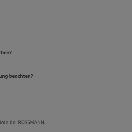
rben?
bung beachten?
?
iliale bei ROSSMANN.