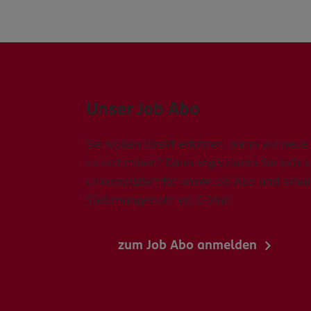
Unser Job Abo
Sie wollen direkt erfahren, wenn wir neue 
ausschreiben? Dann registrieren Sie sich 
unkompliziert für unser Job Abo und erhal
Stellenangebote via E-Mail.
zum Job Abo anmelden