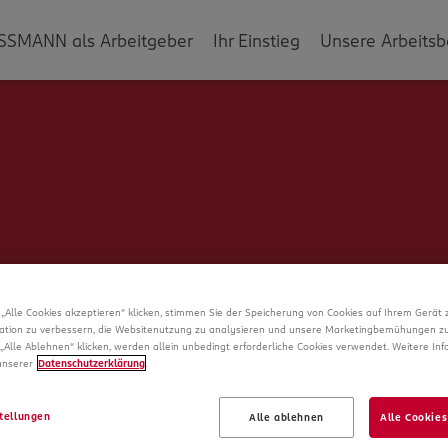
SSMANN als Arbeitgeber
Ihr Einstieg
Unsere Arbeitsb
„Alle Cookies akzeptieren“ klicken, stimmen Sie der Speicherung von Cookies auf Ihrem Gerät 
ation zu verbessern, die Websitenutzung zu analysieren und unsere Marketingbemühungen zu
„Alle Ablehnen“ klicken, werden allein unbedingt erforderliche Cookies verwendet. Weitere In
 unserer
Datenschutzerklärung
.
Schade!
tellungen
Alle ablehnen
Alle Cookies