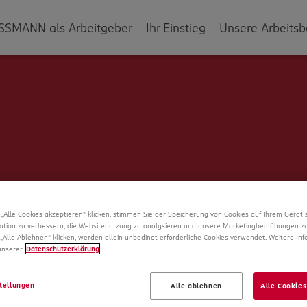
SSMANN als Arbeitgeber
Ihr Einstieg
Unsere Arbeitsb
„Alle Cookies akzeptieren“ klicken, stimmen Sie der Speicherung von Cookies auf Ihrem Gerät 
ation zu verbessern, die Websitenutzung zu analysieren und unsere Marketingbemühungen zu
„Alle Ablehnen“ klicken, werden allein unbedingt erforderliche Cookies verwendet. Weitere In
 unserer
Datenschutzerklärung
.
Schade!
tellungen
Alle ablehnen
Alle Cookies