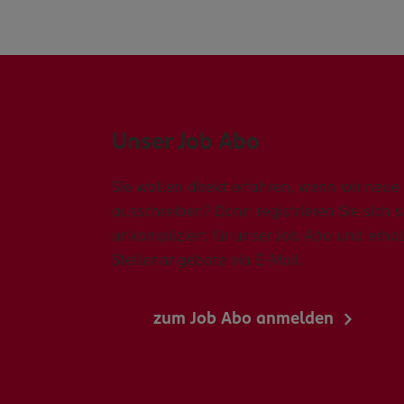
Unser Job Abo
Sie wollen direkt erfahren, wenn wir neue 
ausschreiben? Dann registrieren Sie sich 
unkompliziert für unser Job Abo und erhal
Stellenangebote via E-Mail.
zum Job Abo anmelden