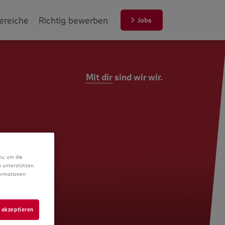
ereiche
Richtig bewerben
Jobs
Mit dir
sind wir wir.
zu, um die
 unterstützen.
formationen
 akzeptieren