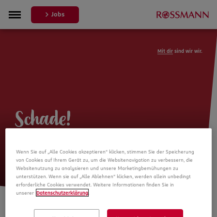
Jobs
Mit dir
sind wir wir.
Schade!
Leider ist die Stellenanzeige nicht
Wenn Sie auf „Alle Cookies akzeptieren“ klicken, stimmen Sie der Speicherung
mehr verfügbar
von Cookies auf Ihrem Gerät zu, um die Websitenavigation zu verbessern, die
Websitenutzung zu analysieren und unsere Marketingbemühungen zu
unterstützen. Wenn sie auf „Alle Ablehnen“ klicken, werden allein unbedingt
erforderliche Cookies verwendet. Weitere Informationen finden Sie in
unserer
Datenschutzerklärung
.