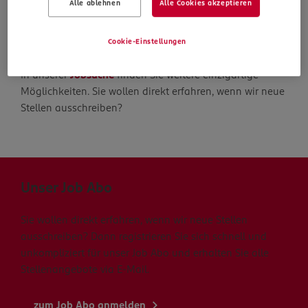
Alle ablehnen
Alle Cookies akzeptieren
Die Suche geht weiter
Cookie-Einstellungen
In unserer
Jobsuche
finden Sie weitere einzigartige
Möglichkeiten. Sie wollen direkt erfahren, wenn wir neue
Stellen ausschreiben?
Unser Job Abo
Sie wollen direkt erfahren, wenn wir neue Stellen
ausschreiben? Dann registrieren Sie sich schnell und
unkompliziert für unser Job Abo und erhalten Sie alle
Stellenangebote via E-Mail.
zum Job Abo anmelden