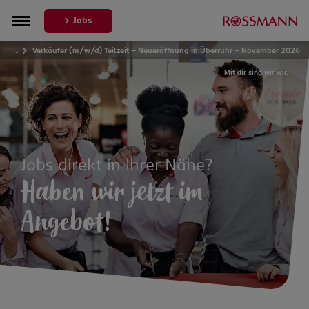
Jobs
…
Verkäufer (m/w/d) Teilzeit – Neueröffnung in Überruhr - November 2026
Mit dir
sind wir wir.
Jobs direkt in Ihrer Nähe?
Haben wir jetzt im
Angebot!