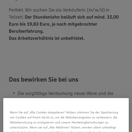
Perfekt. Wir suchen Sie als Verkäuferin (m/w/d) in
Teilzeit.
Der Stundenlohn beläuft sich auf mind. 15,00
Euro bis 19,83 Euro, je nach mitgebrachter
Berufserfahrung.
Das Arbeitsverhältnis ist unbefristet.
Das bewirken Sie bei uns
Die sorgfältige Verräumung neuer Ware und die
Pflege der Regale
Das Abschließen des Einkaufserlebnisses unserer
Wenn Sie auf „Alle Cookies akzeptieren“ klicken, stimmen Sie der Speicherung
Kunden an der Kasse
von Cookies auf Ihrem Gerät zu, um die Websitenavigation zu verbessern, die
Websitenutzung zu analysieren und unsere Marketingbemühungen zu
Eine freundliche und kompetente Beratung unserer
unterstützen. Wenn sie auf „Alle Ablehnen“ klicken, werden allein unbedingt