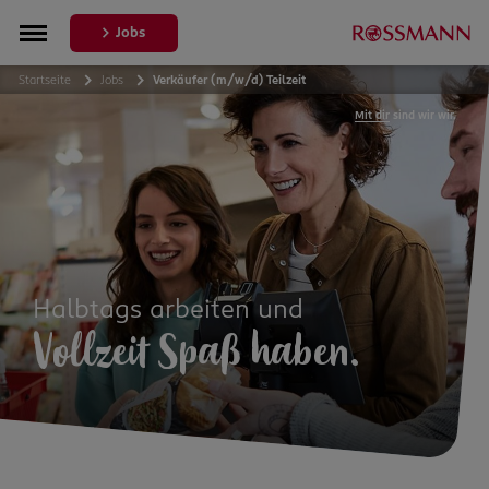
Jobs
Startseite
Jobs
Verkäufer (m/w/d) Teilzeit
Mit dir
sind wir wir.
Halbtags arbeiten und
Vollzeit Spaß haben.