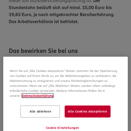
dieser Job sozialversicherungspflichtig ist.
Der
Stundenlohn beläuft sich auf mind. 15,00 Euro bis
19,83 Euro, je nach mitgebrachter Berufserfahrung.
Das Arbeitsverhältnis ist befristet.
Das bewirken Sie bei uns
Die sorgfältige Verräumung neuer Ware und die
Wenn Sie auf „Alle Cookies akzeptieren“ klicken, stimmen Sie der Speicherung
Pflege der Regale
von Cookies auf Ihrem Gerät zu, um die Websitenavigation zu verbessern, die
Das Abschließen des Einkaufserlebnisses unserer
Websitenutzung zu analysieren und unsere Marketingbemühungen zu
unterstützen. Wenn sie auf „Alle Ablehnen“ klicken, werden allein unbedingt
Kunden an der Kasse
erforderliche Cookies verwendet. Weitere Informationen finden Sie in
unserer
Datenschutzerklärung
.
Eine freundliche und kompetente Beratung unserer
Kunden
Alle ablehnen
Alle Cookies akzeptieren
Das bringen Sie mit
Cookie-Einstellungen
Egal ob Quereinsteiger oder Berufserfahrener –