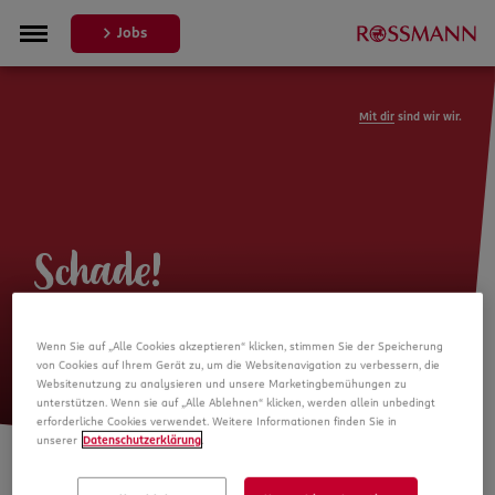
Jobs
Mit dir
sind wir wir.
Schade!
Leider ist die Stellenanzeige nicht
Wenn Sie auf „Alle Cookies akzeptieren“ klicken, stimmen Sie der Speicherung
mehr verfügbar
von Cookies auf Ihrem Gerät zu, um die Websitenavigation zu verbessern, die
Websitenutzung zu analysieren und unsere Marketingbemühungen zu
unterstützen. Wenn sie auf „Alle Ablehnen“ klicken, werden allein unbedingt
erforderliche Cookies verwendet. Weitere Informationen finden Sie in
unserer
Datenschutzerklärung
.