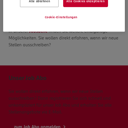
Alle ablehnen
Alle Cookies akzeptieren
Die Suche geht weiter
Cookie-Einstellungen
In unserer
Jobsuche
finden Sie weitere einzigartige
Möglichkeiten. Sie wollen direkt erfahren, wenn wir neue
Stellen ausschreiben?
Unser Job Abo
Sie wollen direkt erfahren, wenn wir neue Stellen
ausschreiben? Dann registrieren Sie sich schnell und
unkompliziert für unser Job Abo und erhalten Sie alle
Stellenangebote via E-Mail.
zum Job Abo anmelden