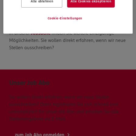
Alle ablehnen
Alle Cookies akzeptieren
Die Suche geht weiter
Cookie-Einstellungen
In unserer
Jobsuche
finden Sie weitere einzigartige
Möglichkeiten. Sie wollen direkt erfahren, wenn wir neue
Stellen ausschreiben?
Unser Job Abo
Sie wollen direkt erfahren, wenn wir neue Stellen
ausschreiben? Dann registrieren Sie sich schnell und
unkompliziert für unser Job Abo und erhalten Sie alle
Stellenangebote via E-Mail.
zum Job Abo anmelden