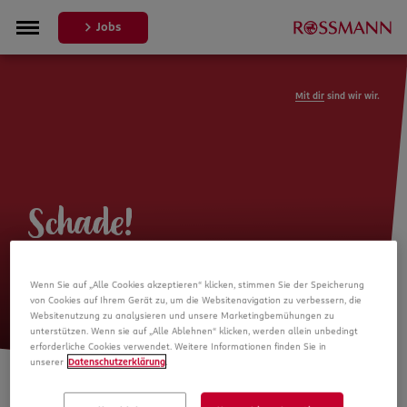
Jobs
Mit dir
sind wir wir.
Schade!
Leider ist die Stellenanzeige nicht
Wenn Sie auf „Alle Cookies akzeptieren“ klicken, stimmen Sie der Speicherung
mehr verfügbar
von Cookies auf Ihrem Gerät zu, um die Websitenavigation zu verbessern, die
Websitenutzung zu analysieren und unsere Marketingbemühungen zu
unterstützen. Wenn sie auf „Alle Ablehnen“ klicken, werden allein unbedingt
erforderliche Cookies verwendet. Weitere Informationen finden Sie in
unserer
Datenschutzerklärung
.