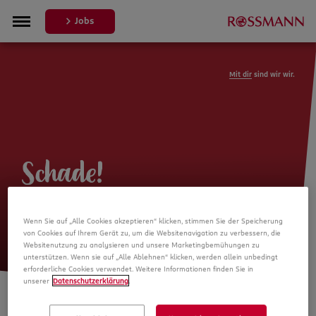
Jobs
Mit dir
sind wir wir.
Schade!
Leider ist die Stellenanzeige nicht
Wenn Sie auf „Alle Cookies akzeptieren“ klicken, stimmen Sie der Speicherung
mehr verfügbar
von Cookies auf Ihrem Gerät zu, um die Websitenavigation zu verbessern, die
Websitenutzung zu analysieren und unsere Marketingbemühungen zu
unterstützen. Wenn sie auf „Alle Ablehnen“ klicken, werden allein unbedingt
erforderliche Cookies verwendet. Weitere Informationen finden Sie in
unserer
Datenschutzerklärung
.