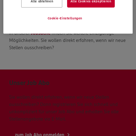
Alle ablehnen
Alle Cookies akzeptieren
Die Suche geht weiter
Cookie-Einstellungen
In unserer
Jobsuche
finden Sie weitere einzigartige
Möglichkeiten. Sie wollen direkt erfahren, wenn wir neue
Stellen ausschreiben?
Unser Job Abo
Sie wollen direkt erfahren, wenn wir neue Stellen
ausschreiben? Dann registrieren Sie sich schnell und
unkompliziert für unser Job Abo und erhalten Sie alle
Stellenangebote via E-Mail.
zum Job Abo anmelden