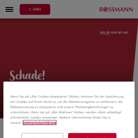
Jobs
Mit dir
sind wir wir.
Schade!
Leider ist die Stellenanzeige nicht
Wenn Sie auf „Alle Cookies akzeptieren“ klicken, stimmen Sie der Speicherung
mehr verfügbar
von Cookies auf Ihrem Gerät zu, um die Websitenavigation zu verbessern, die
Websitenutzung zu analysieren und unsere Marketingbemühungen zu
unterstützen. Wenn sie auf „Alle Ablehnen“ klicken, werden allein unbedingt
erforderliche Cookies verwendet. Weitere Informationen finden Sie in
unserer
Datenschutzerklärung
.