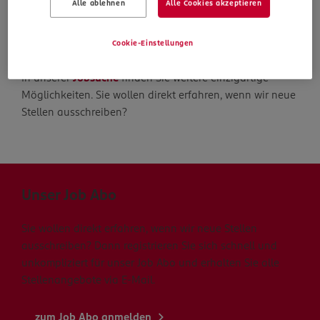
Alle ablehnen
Alle Cookies akzeptieren
Die Suche geht weiter
Cookie-Einstellungen
In unserer
Jobsuche
finden Sie weitere einzigartige
Möglichkeiten. Sie wollen direkt erfahren, wenn wir neue
Stellen ausschreiben?
Unser Job Abo
Sie wollen direkt erfahren, wenn wir neue Stellen
ausschreiben? Dann registrieren Sie sich schnell und
unkompliziert für unser Job Abo und erhalten Sie alle
Stellenangebote via E-Mail.
zum Job Abo anmelden