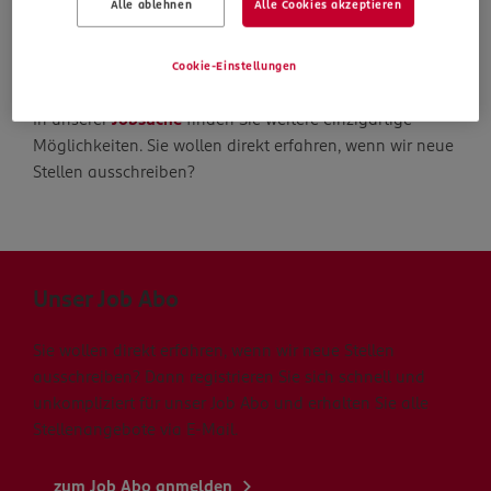
Alle ablehnen
Alle Cookies akzeptieren
Die Suche geht weiter
Cookie-Einstellungen
In unserer
Jobsuche
finden Sie weitere einzigartige
Möglichkeiten. Sie wollen direkt erfahren, wenn wir neue
Stellen ausschreiben?
Unser Job Abo
Sie wollen direkt erfahren, wenn wir neue Stellen
ausschreiben? Dann registrieren Sie sich schnell und
unkompliziert für unser Job Abo und erhalten Sie alle
Stellenangebote via E-Mail.
zum Job Abo anmelden