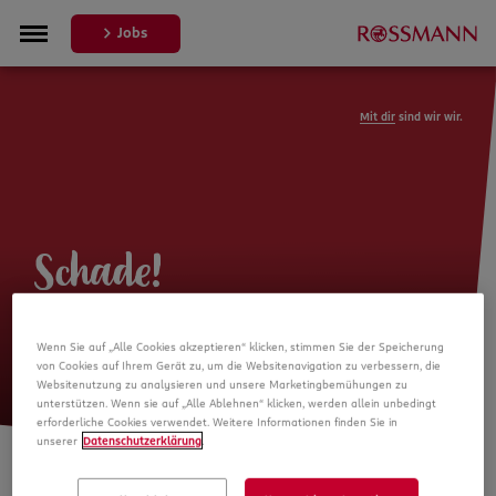
Jobs
Mit dir
sind wir wir.
Schade!
Leider ist die Stellenanzeige nicht
Wenn Sie auf „Alle Cookies akzeptieren“ klicken, stimmen Sie der Speicherung
mehr verfügbar
von Cookies auf Ihrem Gerät zu, um die Websitenavigation zu verbessern, die
Websitenutzung zu analysieren und unsere Marketingbemühungen zu
unterstützen. Wenn sie auf „Alle Ablehnen“ klicken, werden allein unbedingt
erforderliche Cookies verwendet. Weitere Informationen finden Sie in
unserer
Datenschutzerklärung
.