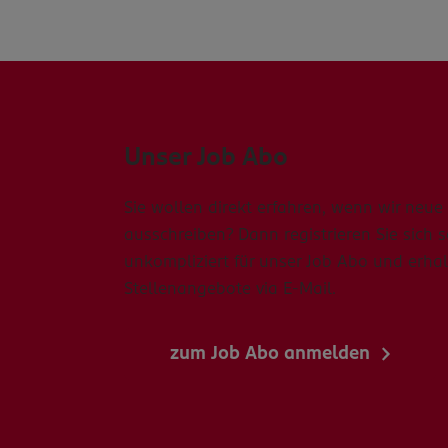
Unser Job Abo
Sie wollen direkt erfahren, wenn wir neue 
ausschreiben? Dann registrieren Sie sich 
unkompliziert für unser Job Abo und erhal
Stellenangebote via E-Mail.
zum Job Abo anmelden