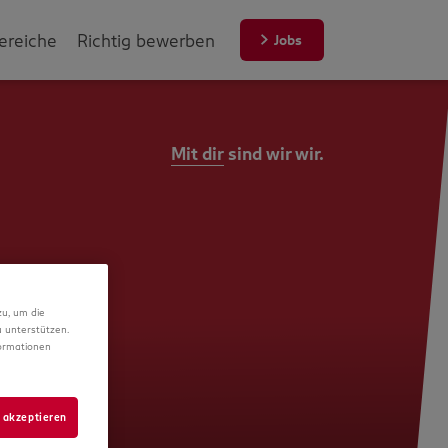
ereiche
Richtig bewerben
Jobs
Mit dir
sind wir wir.
zu, um die
 unterstützen.
formationen
 akzeptieren