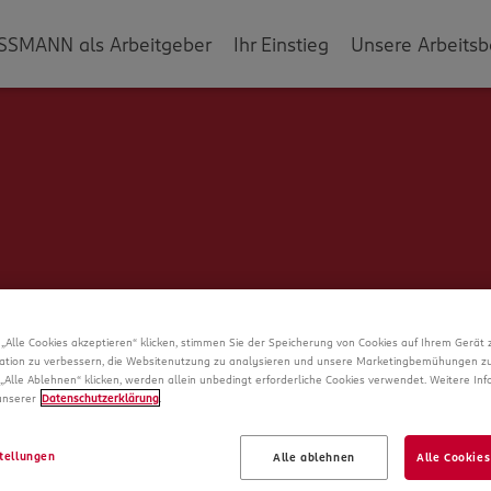
SSMANN als Arbeitgeber
Ihr Einstieg
Unsere Arbeitsb
„Alle Cookies akzeptieren“ klicken, stimmen Sie der Speicherung von Cookies auf Ihrem Gerät 
ation zu verbessern, die Websitenutzung zu analysieren und unsere Marketingbemühungen zu
„Alle Ablehnen“ klicken, werden allein unbedingt erforderliche Cookies verwendet. Weitere In
 unserer
Datenschutzerklärung
.
Schade!
tellungen
Alle ablehnen
Alle Cookies