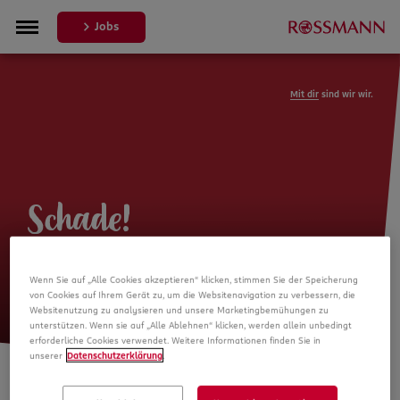
Jobs
Mit dir
sind wir wir.
Schade!
Leider ist die Stellenanzeige nicht
Wenn Sie auf „Alle Cookies akzeptieren“ klicken, stimmen Sie der Speicherung
mehr verfügbar
von Cookies auf Ihrem Gerät zu, um die Websitenavigation zu verbessern, die
Websitenutzung zu analysieren und unsere Marketingbemühungen zu
unterstützen. Wenn sie auf „Alle Ablehnen“ klicken, werden allein unbedingt
erforderliche Cookies verwendet. Weitere Informationen finden Sie in
unserer
Datenschutzerklärung
.