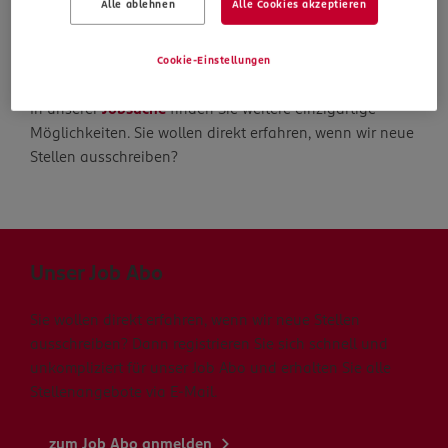
Alle ablehnen
Alle Cookies akzeptieren
Die Suche geht weiter
Cookie-Einstellungen
In unserer
Jobsuche
finden Sie weitere einzigartige
Möglichkeiten. Sie wollen direkt erfahren, wenn wir neue
Stellen ausschreiben?
Unser Job Abo
Sie wollen direkt erfahren, wenn wir neue Stellen
ausschreiben? Dann registrieren Sie sich schnell und
unkompliziert für unser Job Abo und erhalten Sie alle
Stellenangebote via E-Mail.
zum Job Abo anmelden