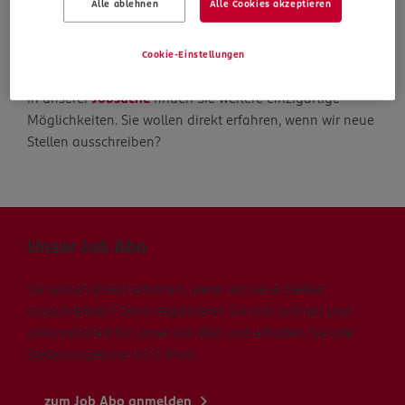
Alle ablehnen
Alle Cookies akzeptieren
Die Suche geht weiter
Cookie-Einstellungen
In unserer
Jobsuche
finden Sie weitere einzigartige
Möglichkeiten. Sie wollen direkt erfahren, wenn wir neue
Stellen ausschreiben?
Unser Job Abo
Sie wollen direkt erfahren, wenn wir neue Stellen
ausschreiben? Dann registrieren Sie sich schnell und
unkompliziert für unser Job Abo und erhalten Sie alle
Stellenangebote via E-Mail.
zum Job Abo anmelden