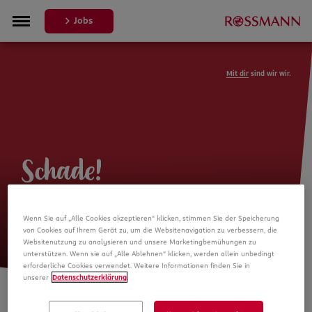
Jobs
Mit dir
sind wir wir.
Schade!
Leider ist die Stellenanzeige nicht
Wenn Sie auf „Alle Cookies akzeptieren“ klicken, stimmen Sie der Speicherung
mehr verfügbar
von Cookies auf Ihrem Gerät zu, um die Websitenavigation zu verbessern, die
Websitenutzung zu analysieren und unsere Marketingbemühungen zu
unterstützen. Wenn sie auf „Alle Ablehnen“ klicken, werden allein unbedingt
erforderliche Cookies verwendet. Weitere Informationen finden Sie in
unserer
Datenschutzerklärung
.