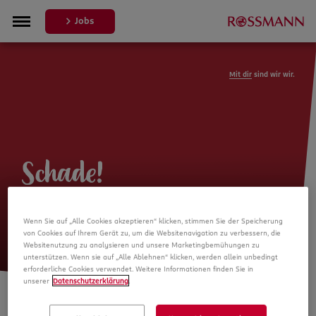
Jobs
Mit dir
sind wir wir.
Schade!
Leider ist die Stellenanzeige nicht
Wenn Sie auf „Alle Cookies akzeptieren“ klicken, stimmen Sie der Speicherung
mehr verfügbar
von Cookies auf Ihrem Gerät zu, um die Websitenavigation zu verbessern, die
Websitenutzung zu analysieren und unsere Marketingbemühungen zu
unterstützen. Wenn sie auf „Alle Ablehnen“ klicken, werden allein unbedingt
erforderliche Cookies verwendet. Weitere Informationen finden Sie in
unserer
Datenschutzerklärung
.