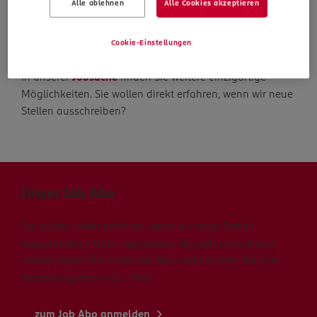
Alle ablehnen
Alle Cookies akzeptieren
Die Suche geht weiter
Cookie-Einstellungen
In unserer
Jobsuche
finden Sie weitere einzigartige
Möglichkeiten. Sie wollen direkt erfahren, wenn wir neue
Stellen ausschreiben?
Unser Job Abo
Sie wollen direkt erfahren, wenn wir neue Stellen
ausschreiben? Dann registrieren Sie sich schnell und
unkompliziert für unser Job Abo und erhalten Sie alle
Stellenangebote via E-Mail.
zum Job Abo anmelden