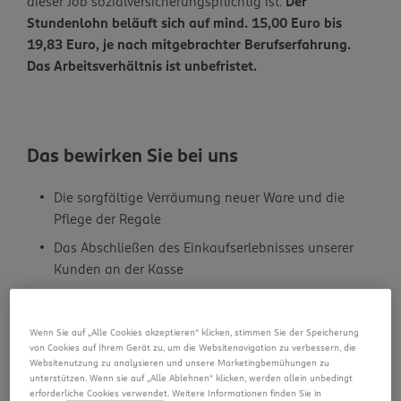
dieser Job sozialversicherungspflichtig ist.
Der
Stundenlohn beläuft sich auf mind. 15,00 Euro bis
19,83 Euro, je nach mitgebrachter Berufserfahrung.
Das Arbeitsverhältnis ist unbefristet.
Das bewirken Sie bei uns
Die sorgfältige Verräumung neuer Ware und die
Pflege der Regale
Das Abschließen des Einkaufserlebnisses unserer
Kunden an der Kasse
Eine freundliche und kompetente Beratung unserer
Kunden
Wenn Sie auf „Alle Cookies akzeptieren“ klicken, stimmen Sie der Speicherung
von Cookies auf Ihrem Gerät zu, um die Websitenavigation zu verbessern, die
Das bringen Sie mit
Websitenutzung zu analysieren und unsere Marketingbemühungen zu
unterstützen. Wenn sie auf „Alle Ablehnen“ klicken, werden allein unbedingt
erforderliche Cookies verwendet. Weitere Informationen finden Sie in
Egal ob Quereinsteiger oder Berufserfahrener –