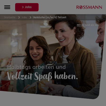
Jobs
Startseite
Jobs
Verkäufer (m/w/d) Teilzeit
Mit dir
sind wir wir.
Halbtags arbeiten und
Vollzeit Spaß haben.