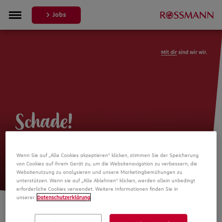
Jobs
Mit dir
sind wir wir.
Schade!
Leider ist die Stellenanzeige nicht
Wenn Sie auf „Alle Cookies akzeptieren“ klicken, stimmen Sie der Speicherung
mehr verfügbar
von Cookies auf Ihrem Gerät zu, um die Websitenavigation zu verbessern, die
Websitenutzung zu analysieren und unsere Marketingbemühungen zu
unterstützen. Wenn sie auf „Alle Ablehnen“ klicken, werden allein unbedingt
erforderliche Cookies verwendet. Weitere Informationen finden Sie in
unserer
Datenschutzerklärung
.