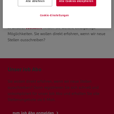
Alle ablehnen
Alle Cookies akzeptieren
Die Suche geht weiter
Cookie-Einstellungen
In unserer
Jobsuche
finden Sie weitere einzigartige
Möglichkeiten. Sie wollen direkt erfahren, wenn wir neue
Stellen ausschreiben?
Unser Job Abo
Sie wollen direkt erfahren, wenn wir neue Stellen
ausschreiben? Dann registrieren Sie sich schnell und
unkompliziert für unser Job Abo und erhalten Sie alle
Stellenangebote via E-Mail.
zum Job Abo anmelden