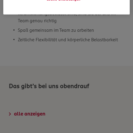
wenn Sie kundenfreundlich, engagiert und
verantwortungsbewusst sind, sind Sie bei uns im
Team genau richtig
Spaß gemeinsam im Team zu arbeiten
Zeitliche Flexibilität und körperliche Belastbarkeit
Das gibt’s bei uns obendrauf
alle anzeigen