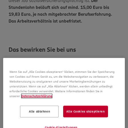
dieser Job sozialversicherungspflichtig ist.
Der
Stundenlohn beläuft sich auf mind. 15,00 Euro bis
19,83 Euro, je nach mitgebrachter Berufserfahrung.
Das Arbeitsverhältnis ist unbefristet.
Das bewirken Sie bei uns
Die sorgfältige Verräumung neuer Ware und die
Pflege der Regale
Wenn Sie auf „Alle Cookies akzeptieren“ klicken, stimmen Sie der Speicherung
von Cookies auf Ihrem Gerät zu, um die Websitenavigation zu verbessern, die
Das Abschließen des Einkaufserlebnisses unserer
Websitenutzung zu analysieren und unsere Marketingbemühungen zu
Kunden an der Kasse
unterstützen. Wenn sie auf „Alle Ablehnen“ klicken, werden allein unbedingt
erforderliche Cookies verwendet. Weitere Informationen finden Sie in
Eine freundliche und kompetente Beratung unserer
unserer
Datenschutzerklärung
.
Kunden
Alle ablehnen
Alle Cookies akzeptieren
Das bringen Sie mit
Egal ob Quereinsteiger oder Berufserfahrener –
Cookie-Einstellungen