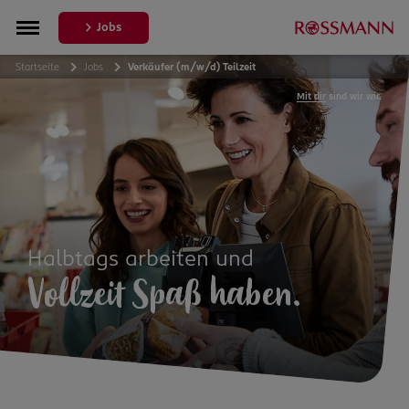
Jobs
Startseite
Jobs
Verkäufer (m/w/d) Teilzeit
Mit dir
sind wir wir.
Halbtags arbeiten und
Vollzeit Spaß haben.