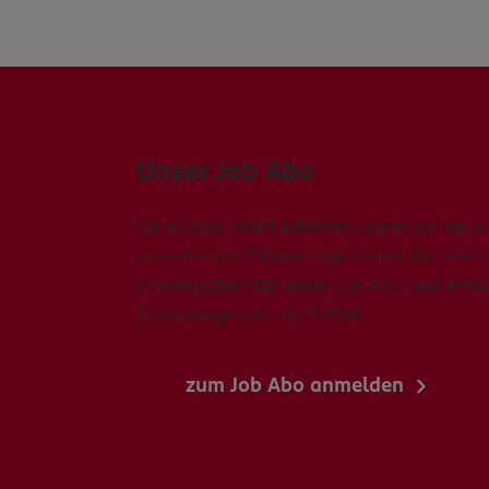
Unser Job Abo
Sie wollen direkt erfahren, wenn wir neue 
ausschreiben? Dann registrieren Sie sich 
unkompliziert für unser Job Abo und erhal
Stellenangebote via E-Mail.
zum Job Abo anmelden