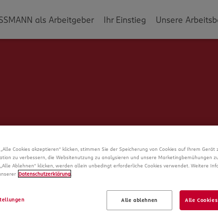
SSMANN als Arbeitgeber
Ihr Einstieg
Unsere Arbeitsb
„Alle Cookies akzeptieren“ klicken, stimmen Sie der Speicherung von Cookies auf Ihrem Gerät 
ation zu verbessern, die Websitenutzung zu analysieren und unsere Marketingbemühungen zu
„Alle Ablehnen“ klicken, werden allein unbedingt erforderliche Cookies verwendet. Weitere In
 unserer
Datenschutzerklärung
.
Schade!
tellungen
Alle ablehnen
Alle Cookies