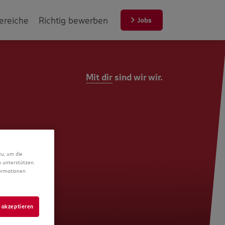
ereiche
Richtig bewerben
Jobs
Mit dir
sind wir wir.
zu, um die
 unterstützen.
formationen
 akzeptieren