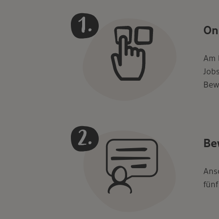
On
Am b
Jobs
Bew
Be
Ansc
fünf