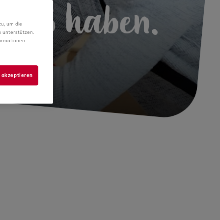
 Spaß haben.
zu, um die
 unterstützen.
formationen
 akzeptieren