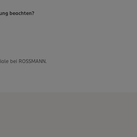
bung beachten?
?
iliale bei ROSSMANN.