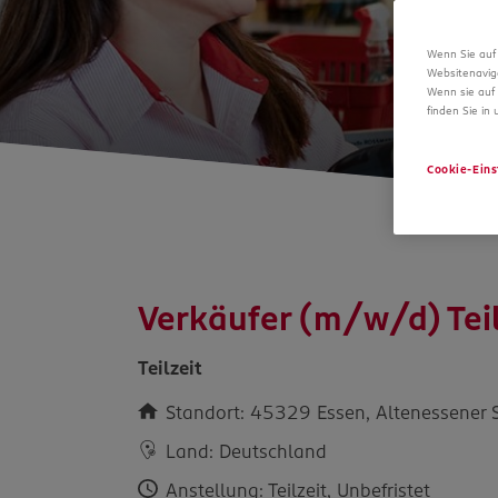
Wenn Sie auf 
Websitenavig
Wenn sie auf 
finden Sie in
Cookie-Eins
Verkäufer (m/w/d) Teil
Teilzeit
Standort: 45329 Essen, Altenessener S
Land: Deutschland
Anstellung: Teilzeit, Unbefristet