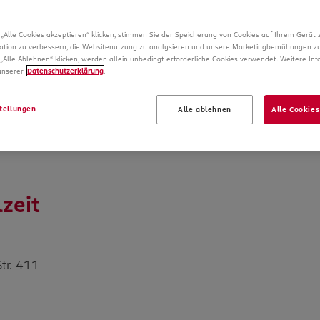
Vollzeit
„Alle Cookies akzeptieren“ klicken, stimmen Sie der Speicherung von Cookies auf Ihrem Gerät 
ation zu verbessern, die Websitenutzung zu analysieren und unsere Marketingbemühungen zu
„Alle Ablehnen“ klicken, werden allein unbedingt erforderliche Cookies verwendet. Weitere In
 unserer
Datenschutzerklärung
.
tellungen
Alle ablehnen
Alle Cookies
zeit
tr. 411