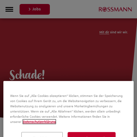
Jobs
Mit dir
sind wir wir.
Schade!
Leider ist die Stellenanzeige nicht
Wenn Sie auf „Alle Cookies akzeptieren“ klicken, stimmen Sie der Speicherung
mehr verfügbar
von Cookies auf Ihrem Gerät zu, um die Websitenavigation zu verbessern, die
Websitenutzung zu analysieren und unsere Marketingbemühungen zu
unterstützen. Wenn sie auf „Alle Ablehnen“ klicken, werden allein unbedingt
erforderliche Cookies verwendet. Weitere Informationen finden Sie in
unserer
Datenschutzerklärung
.