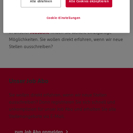
Alle ablehnen
Alle Cookies akzeptieren
Die Suche geht weiter
Cookie-Einstellungen
In unserer
Jobsuche
finden Sie weitere einzigartige
Möglichkeiten. Sie wollen direkt erfahren, wenn wir neue
Stellen ausschreiben?
Unser Job Abo
Sie wollen direkt erfahren, wenn wir neue Stellen
ausschreiben? Dann registrieren Sie sich schnell und
unkompliziert für unser Job Abo und erhalten Sie alle
Stellenangebote via E-Mail.
zum Job Abo anmelden