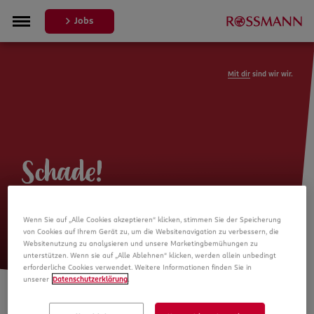
Jobs
Mit dir
sind wir wir.
Schade!
Leider ist die Stellenanzeige nicht
Wenn Sie auf „Alle Cookies akzeptieren“ klicken, stimmen Sie der Speicherung
mehr verfügbar
von Cookies auf Ihrem Gerät zu, um die Websitenavigation zu verbessern, die
Websitenutzung zu analysieren und unsere Marketingbemühungen zu
unterstützen. Wenn sie auf „Alle Ablehnen“ klicken, werden allein unbedingt
erforderliche Cookies verwendet. Weitere Informationen finden Sie in
unserer
Datenschutzerklärung
.