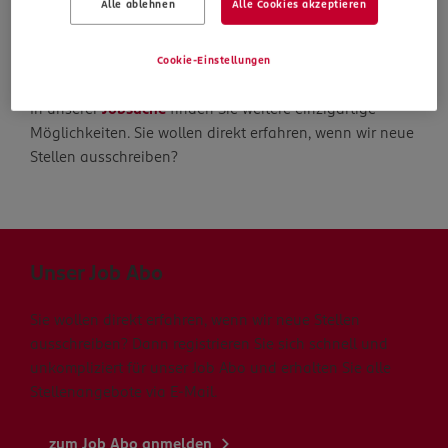
Alle ablehnen
Alle Cookies akzeptieren
Die Suche geht weiter
Cookie-Einstellungen
In unserer
Jobsuche
finden Sie weitere einzigartige
Möglichkeiten. Sie wollen direkt erfahren, wenn wir neue
Stellen ausschreiben?
Unser Job Abo
Sie wollen direkt erfahren, wenn wir neue Stellen
ausschreiben? Dann registrieren Sie sich schnell und
unkompliziert für unser Job Abo und erhalten Sie alle
Stellenangebote via E-Mail.
zum Job Abo anmelden