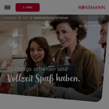
Jobs
Startseite
Jobs
Verkäufer (m/w/d) Teilzeit
Mit dir
sind wir wir.
Halbtags arbeiten und
Vollzeit Spaß haben.