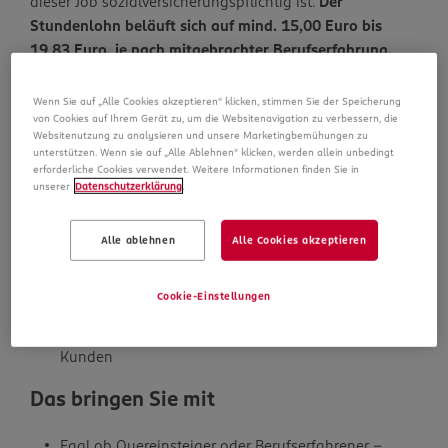
dieser Job sozialversicherungspflichtig ist.
Der
Stundenlohn beläuft sich auf mind. 15,00 Euro bis
19,83 Euro, je nach mitgebrachter Berufserfahrung.
Das Arbeitsverhältnis ist unbefristet.
Wenn Sie auf „Alle Cookies akzeptieren“ klicken, stimmen Sie der Speicherung
von Cookies auf Ihrem Gerät zu, um die Websitenavigation zu verbessern, die
Websitenutzung zu analysieren und unsere Marketingbemühungen zu
unterstützen. Wenn sie auf „Alle Ablehnen“ klicken, werden allein unbedingt
Das bewirken Sie bei uns
erforderliche Cookies verwendet. Weitere Informationen finden Sie in
unserer
Datenschutzerklärung
.
Die sorgfältige Verräumung neuer Ware und die
Alle ablehnen
Alle Cookies akzeptieren
Pflege der Regale
Das Abschließen des Einkaufserlebnisses unserer
Cookie-Einstellungen
Kunden an der Kasse
Eine freundliche und kompetente Beratung unserer
Kunden
Das bringen Sie mit
Egal ob Quereinsteiger oder Berufserfahrener –