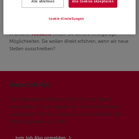
Alle ablehnen
Alle Cookies akzeptieren
Die Suche geht weiter
Cookie-Einstellungen
In unserer
Jobsuche
finden Sie weitere einzigartige
Möglichkeiten. Sie wollen direkt erfahren, wenn wir neue
Stellen ausschreiben?
Unser Job Abo
Sie wollen direkt erfahren, wenn wir neue Stellen
ausschreiben? Dann registrieren Sie sich schnell und
unkompliziert für unser Job Abo und erhalten Sie alle
Stellenangebote via E-Mail.
zum Job Abo anmelden