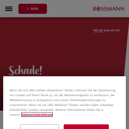
Jobs
Mit dir
sind wir wir.
Schade!
Leider ist die Stellenanzeige nicht
Wenn Sie auf „Alle Cookies akzeptieren“ klicken, stimmen Sie der Speicherung
mehr verfügbar
von Cookies auf Ihrem Gerät zu, um die Websitenavigation zu verbessern, die
Websitenutzung zu analysieren und unsere Marketingbemühungen zu
unterstützen. Wenn sie auf „Alle Ablehnen“ klicken, werden allein unbedingt
erforderliche Cookies verwendet. Weitere Informationen finden Sie in
unserer
Datenschutzerklärung
.