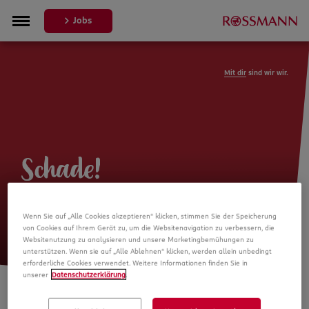
Jobs
Mit dir
sind wir wir.
Schade!
Leider ist die Stellenanzeige nicht
Wenn Sie auf „Alle Cookies akzeptieren“ klicken, stimmen Sie der Speicherung
mehr verfügbar
von Cookies auf Ihrem Gerät zu, um die Websitenavigation zu verbessern, die
Websitenutzung zu analysieren und unsere Marketingbemühungen zu
unterstützen. Wenn sie auf „Alle Ablehnen“ klicken, werden allein unbedingt
erforderliche Cookies verwendet. Weitere Informationen finden Sie in
unserer
Datenschutzerklärung
.