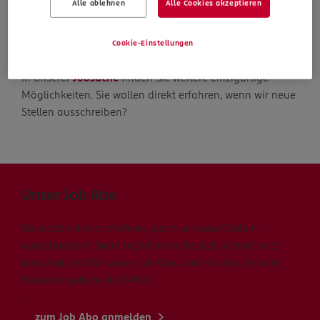
Alle ablehnen
Alle Cookies akzeptieren
Die Suche geht weiter
Cookie-Einstellungen
In unserer
Jobsuche
finden Sie weitere einzigartige
Möglichkeiten. Sie wollen direkt erfahren, wenn wir neue
Stellen ausschreiben?
Unser Job Abo
Sie wollen direkt erfahren, wenn wir neue Stellen
ausschreiben? Dann registrieren Sie sich schnell und
unkompliziert für unser Job Abo und erhalten Sie alle
Stellenangebote via E-Mail.
zum Job Abo anmelden