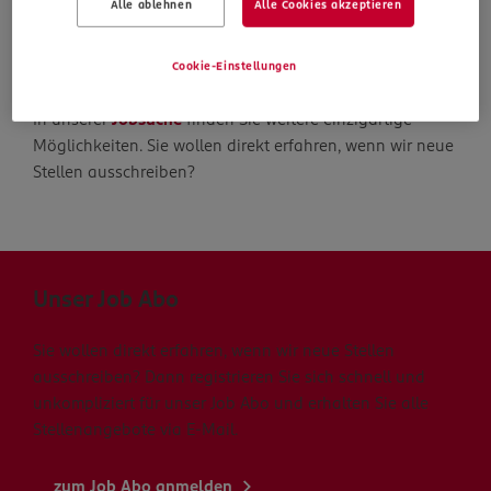
Alle ablehnen
Alle Cookies akzeptieren
Die Suche geht weiter
Cookie-Einstellungen
In unserer
Jobsuche
finden Sie weitere einzigartige
Möglichkeiten. Sie wollen direkt erfahren, wenn wir neue
Stellen ausschreiben?
Unser Job Abo
Sie wollen direkt erfahren, wenn wir neue Stellen
ausschreiben? Dann registrieren Sie sich schnell und
unkompliziert für unser Job Abo und erhalten Sie alle
Stellenangebote via E-Mail.
zum Job Abo anmelden