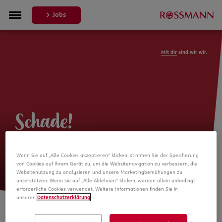
Jobs
Mit dir
sind wir wir.
Schade!
Leider ist die Stellenanzeige nicht
Wenn Sie auf „Alle Cookies akzeptieren“ klicken, stimmen Sie der Speicherung
mehr verfügbar
von Cookies auf Ihrem Gerät zu, um die Websitenavigation zu verbessern, die
Websitenutzung zu analysieren und unsere Marketingbemühungen zu
unterstützen. Wenn sie auf „Alle Ablehnen“ klicken, werden allein unbedingt
erforderliche Cookies verwendet. Weitere Informationen finden Sie in
unserer
Datenschutzerklärung
.