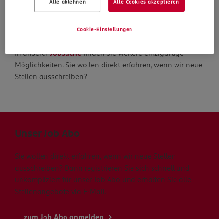
Alle ablehnen
Alle Cookies akzeptieren
Die Suche geht weiter
Cookie-Einstellungen
In unserer
Jobsuche
finden Sie weitere einzigartige
Möglichkeiten. Sie wollen direkt erfahren, wenn wir neue
Stellen ausschreiben?
Unser Job Abo
Sie wollen direkt erfahren, wenn wir neue Stellen
ausschreiben? Dann registrieren Sie sich schnell und
unkompliziert für unser Job Abo und erhalten Sie alle
Stellenangebote via E-Mail.
zum Job Abo anmelden