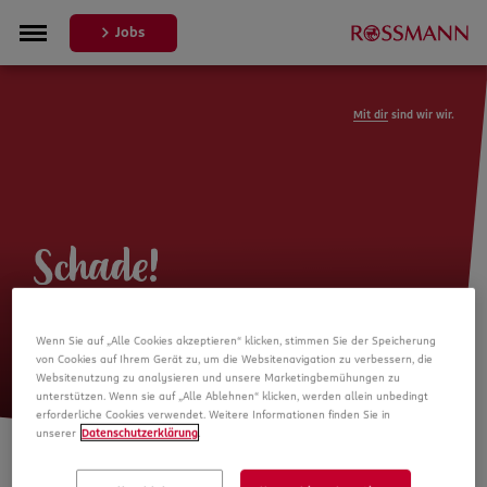
Jobs
Mit dir
sind wir wir.
Schade!
Leider ist die Stellenanzeige nicht
Wenn Sie auf „Alle Cookies akzeptieren“ klicken, stimmen Sie der Speicherung
mehr verfügbar
von Cookies auf Ihrem Gerät zu, um die Websitenavigation zu verbessern, die
Websitenutzung zu analysieren und unsere Marketingbemühungen zu
unterstützen. Wenn sie auf „Alle Ablehnen“ klicken, werden allein unbedingt
erforderliche Cookies verwendet. Weitere Informationen finden Sie in
unserer
Datenschutzerklärung
.