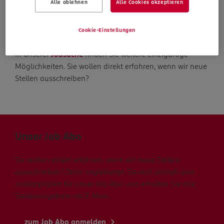
Alle ablehnen
Alle Cookies akzeptieren
Die Suche geht weiter
Cookie-Einstellungen
In unserer
Jobsuche
finden Sie weitere einzigartige
Möglichkeiten. Sie wollen direkt erfahren, wenn wir neue
Stellen ausschreiben?
Unser Job Abo
Sie wollen direkt erfahren, wenn wir neue Stellen
ausschreiben? Dann registrieren Sie sich schnell und
unkompliziert für unser Job Abo und erhalten Sie alle
Stellenangebote via E-Mail.
zum Job Abo anmelden