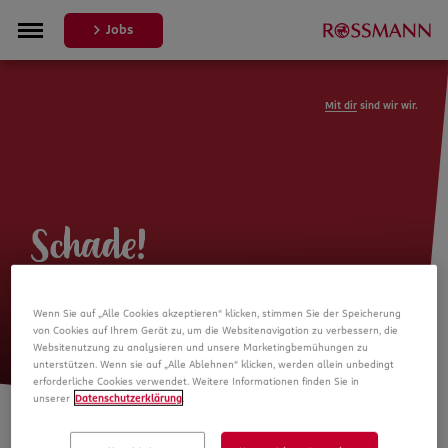
Jobs
Mit dir
sind wir wir.
Schade!
Leider ist die Stellenanzeige nicht
Wenn Sie auf „Alle Cookies akzeptieren“ klicken, stimmen Sie der Speicherung
mehr verfügbar
von Cookies auf Ihrem Gerät zu, um die Websitenavigation zu verbessern, die
Websitenutzung zu analysieren und unsere Marketingbemühungen zu
unterstützen. Wenn sie auf „Alle Ablehnen“ klicken, werden allein unbedingt
erforderliche Cookies verwendet. Weitere Informationen finden Sie in
unserer
Datenschutzerklärung
.