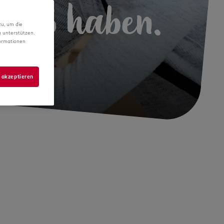
 Spaß haben.
zu, um die
 unterstützen.
formationen
 akzeptieren