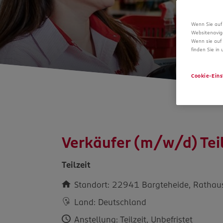
Wenn Sie auf 
Websitenavig
Wenn sie auf 
finden Sie in
Cookie-Eins
Verkäufer (m/w/d) Teil
Teilzeit
Standort: 22941 Bargteheide, Rathaus
Land: Deutschland
Anstellung: Teilzeit, Unbefristet