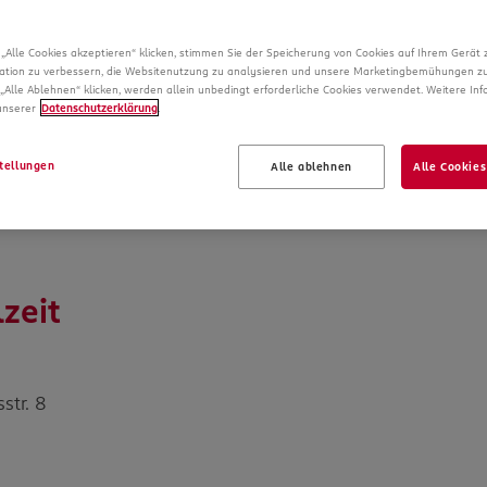
Vollzeit
„Alle Cookies akzeptieren“ klicken, stimmen Sie der Speicherung von Cookies auf Ihrem Gerät 
ation zu verbessern, die Websitenutzung zu analysieren und unsere Marketingbemühungen zu
„Alle Ablehnen“ klicken, werden allein unbedingt erforderliche Cookies verwendet. Weitere In
 unserer
Datenschutzerklärung
.
tellungen
Alle ablehnen
Alle Cookies
zeit
str. 8