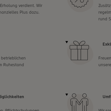
 Erholung verdient. Wir
Zusätz
nanzielles Plus dazu.
regelm
rund 5
Exk
 betrieblichen
Freuen
 im Ruhestand
unsere
öglichkeiten
Umf
n, Pflichtschulungen,
Wir so