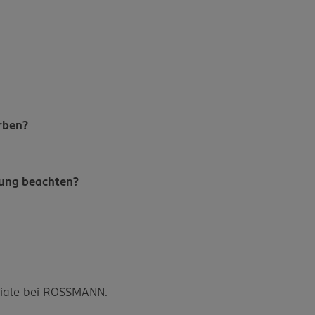
rben?
bung beachten?
?
iliale bei ROSSMANN.