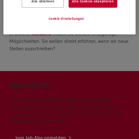
Alle ablehnen
Alle Cookies akzeptieren
Die Suche geht weiter
Cookie-Einstellungen
In unserer
Jobsuche
finden Sie weitere einzigartige
Möglichkeiten. Sie wollen direkt erfahren, wenn wir neue
Stellen ausschreiben?
Unser Job Abo
Sie wollen direkt erfahren, wenn wir neue Stellen
ausschreiben? Dann registrieren Sie sich schnell und
unkompliziert für unser Job Abo und erhalten Sie alle
Stellenangebote via E-Mail.
zum Job Abo anmelden