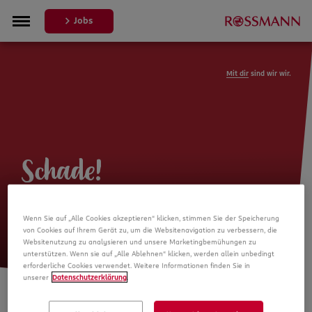
Jobs
Mit dir
sind wir wir.
Schade!
Leider ist die Stellenanzeige nicht
Wenn Sie auf „Alle Cookies akzeptieren“ klicken, stimmen Sie der Speicherung
mehr verfügbar
von Cookies auf Ihrem Gerät zu, um die Websitenavigation zu verbessern, die
Websitenutzung zu analysieren und unsere Marketingbemühungen zu
unterstützen. Wenn sie auf „Alle Ablehnen“ klicken, werden allein unbedingt
erforderliche Cookies verwendet. Weitere Informationen finden Sie in
unserer
Datenschutzerklärung
.