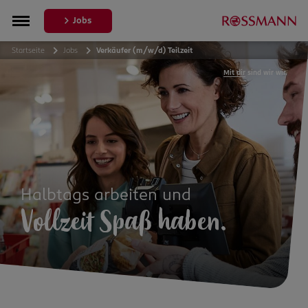
Jobs
Startseite
Jobs
Verkäufer (m/w/d) Teilzeit
Mit dir
sind wir wir.
Halbtags arbeiten und
Vollzeit Spaß haben.