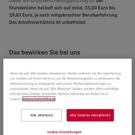
dieser Job sozialversicherungspflichtig ist.
Der
Stundenlohn beläuft sich auf mind. 15,00 Euro bis
19,83 Euro, je nach mitgebrachter Berufserfahrung.
Das Arbeitsverhältnis ist unbefristet.
Das bewirken Sie bei uns
Die sorgfältige Verräumung neuer Ware und die
Pflege der Regale
Wenn Sie auf „Alle Cookies akzeptieren“ klicken, stimmen Sie der Speicherung
von Cookies auf Ihrem Gerät zu, um die Websitenavigation zu verbessern, die
Das Abschließen des Einkaufserlebnisses unserer
Websitenutzung zu analysieren und unsere Marketingbemühungen zu
unterstützen. Wenn sie auf „Alle Ablehnen“ klicken, werden allein unbedingt
Kunden an der Kasse
erforderliche Cookies verwendet. Weitere Informationen finden Sie in
unserer
Datenschutzerklärung
.
Eine freundliche und kompetente Beratung unserer
Kunden
Alle ablehnen
Alle Cookies akzeptieren
Das bringen Sie mit
Cookie-Einstellungen
Egal ob Quereinsteiger oder Berufserfahrener –