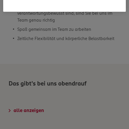
wenn Sie kundenfreundlich, engagiert und
verantwortungsbewusst sind, sind Sie bei uns im
Team genau richtig
Spaß gemeinsam im Team zu arbeiten
Zeitliche Flexibilität und körperliche Belastbarkeit
Das gibt’s bei uns obendrauf
alle anzeigen