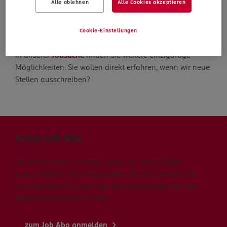
Alle ablehnen
Alle Cookies akzeptieren
Die Suche geht weiter
Cookie-Einstellungen
In unserer
Jobsuche
finden Sie weitere einzigartige
Möglichkeiten. Sie wollen direkt erfahren, wenn wir neue
Stellen ausschreiben?
Unser Job Abo
Sie wollen direkt erfahren, wenn wir neue Stellen
ausschreiben? Dann registrieren Sie sich schnell und
unkompliziert für unser Job Abo und erhalten Sie alle
Stellenangebote via E-Mail.
zum Job Abo anmelden