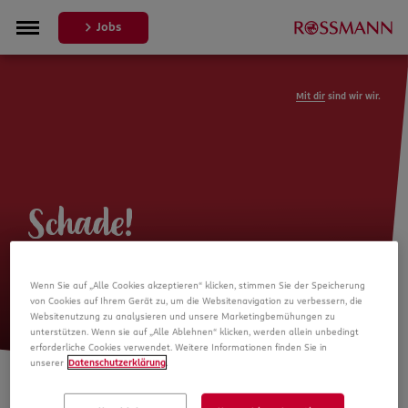
Jobs
Mit dir
sind wir wir.
Schade!
Leider ist die Stellenanzeige nicht
Wenn Sie auf „Alle Cookies akzeptieren“ klicken, stimmen Sie der Speicherung
mehr verfügbar
von Cookies auf Ihrem Gerät zu, um die Websitenavigation zu verbessern, die
Websitenutzung zu analysieren und unsere Marketingbemühungen zu
unterstützen. Wenn sie auf „Alle Ablehnen“ klicken, werden allein unbedingt
erforderliche Cookies verwendet. Weitere Informationen finden Sie in
unserer
Datenschutzerklärung
.