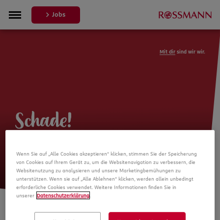
Jobs
Mit dir
sind wir wir.
Schade!
Leider ist die Stellenanzeige nicht
Wenn Sie auf „Alle Cookies akzeptieren“ klicken, stimmen Sie der Speicherung
mehr verfügbar
von Cookies auf Ihrem Gerät zu, um die Websitenavigation zu verbessern, die
Websitenutzung zu analysieren und unsere Marketingbemühungen zu
unterstützen. Wenn sie auf „Alle Ablehnen“ klicken, werden allein unbedingt
erforderliche Cookies verwendet. Weitere Informationen finden Sie in
unserer
Datenschutzerklärung
.