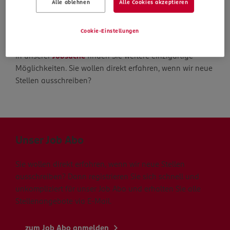
Alle ablehnen
Alle Cookies akzeptieren
Die Suche geht weiter
Cookie-Einstellungen
In unserer
Jobsuche
finden Sie weitere einzigartige
Möglichkeiten. Sie wollen direkt erfahren, wenn wir neue
Stellen ausschreiben?
Unser Job Abo
Sie wollen direkt erfahren, wenn wir neue Stellen
ausschreiben? Dann registrieren Sie sich schnell und
unkompliziert für unser Job Abo und erhalten Sie alle
Stellenangebote via E-Mail.
zum Job Abo anmelden