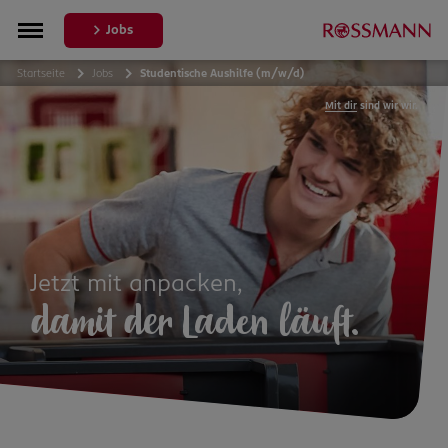
Jobs
Startseite
Jobs
Studentische Aushilfe (m/w/d)
Mit dir
sind wir wir.
Jetzt mit anpacken,
damit der Laden läuft.