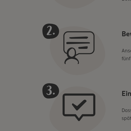
Be
Ansc
fünf
Ei
Dass
spät