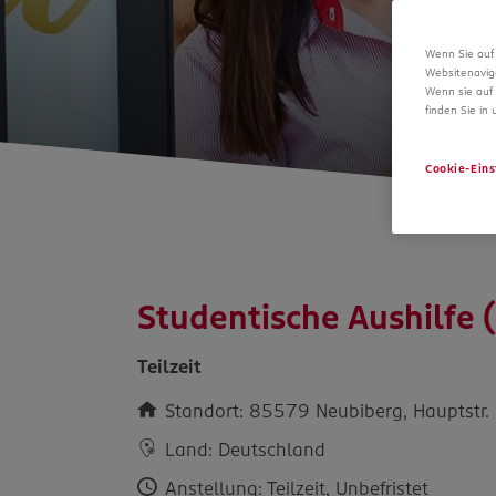
Wenn Sie auf 
Websitenavig
Wenn sie auf 
finden Sie in
Cookie-Eins
Studentische Aushilfe
Teilzeit
Standort: 85579 Neubiberg, Hauptstr.
Land: Deutschland
Anstellung: Teilzeit, Unbefristet