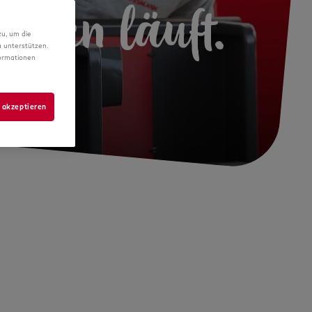
Laden läuft.
zu, um die
 unterstützen.
formationen
 akzeptieren