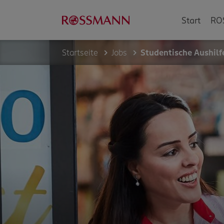
Start
RO
Startseite
Jobs
Studentische Aushil