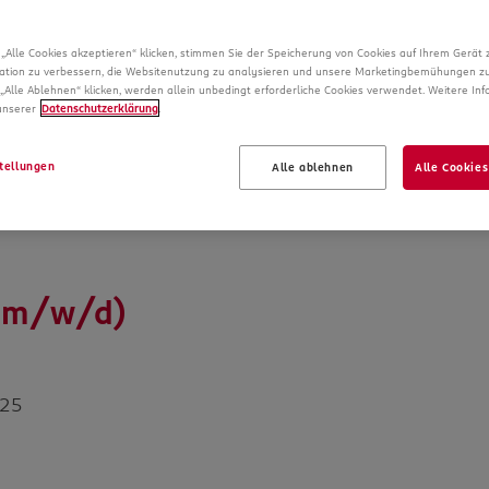
damit der 
„Alle Cookies akzeptieren“ klicken, stimmen Sie der Speicherung von Cookies auf Ihrem Gerät 
ation zu verbessern, die Websitenutzung zu analysieren und unsere Marketingbemühungen zu
„Alle Ablehnen“ klicken, werden allein unbedingt erforderliche Cookies verwendet. Weitere In
 unserer
Datenschutzerklärung
.
tellungen
Alle ablehnen
Alle Cookies
 (m/w/d)
 25