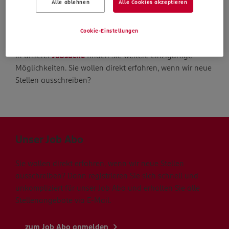
Alle ablehnen
Alle Cookies akzeptieren
Die Suche geht weiter
Cookie-Einstellungen
In unserer
Jobsuche
finden Sie weitere einzigartige
Möglichkeiten. Sie wollen direkt erfahren, wenn wir neue
Stellen ausschreiben?
Unser Job Abo
Sie wollen direkt erfahren, wenn wir neue Stellen
ausschreiben? Dann registrieren Sie sich schnell und
unkompliziert für unser Job Abo und erhalten Sie alle
Stellenangebote via E-Mail.
zum Job Abo anmelden