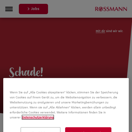
Jobs
Mit dir
sind wir wir.
Schade!
Leider ist die Stellenanzeige nicht
Wenn Sie auf „Alle Cookies akzeptieren“ klicken, stimmen Sie der Speicherung
mehr verfügbar
von Cookies auf Ihrem Gerät zu, um die Websitenavigation zu verbessern, die
Websitenutzung zu analysieren und unsere Marketingbemühungen zu
unterstützen. Wenn sie auf „Alle Ablehnen“ klicken, werden allein unbedingt
erforderliche Cookies verwendet. Weitere Informationen finden Sie in
unserer
Datenschutzerklärung
.