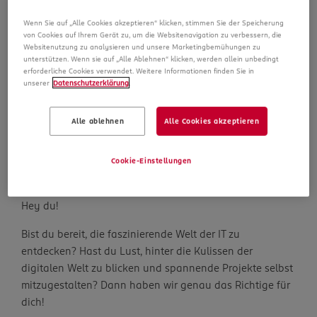
Schülerpraktikum IT 2027 in der
Wenn Sie auf „Alle Cookies akzeptieren“ klicken, stimmen Sie der Speicherung
von Cookies auf Ihrem Gerät zu, um die Websitenavigation zu verbessern, die
ROSSMANN-Zentrale in Burgwedel
Websitenutzung zu analysieren und unsere Marketingbemühungen zu
unterstützen. Wenn sie auf „Alle Ablehnen“ klicken, werden allein unbedingt
Voll-/Teilzeit
erforderliche Cookies verwendet. Weitere Informationen finden Sie in
unserer
Datenschutzerklärung
.
Standort: 30938 Burgwedel, Isernhägener Str. 16
Land: Deutschland
Anstellung: Voll-/Teilzeit, Befristet
Alle ablehnen
Alle Cookies akzeptieren
Bereich: IT
Cookie-Einstellungen
Job merken
Hey du!
Bist du bereit, die faszinierende Welt der IT zu
entdecken? Hast du Lust, hinter die Kulissen der
digitalen Welt zu blicken und spannende Projekte selbst
mitzugestalten? Dann haben wir genau das Richtige für
dich!