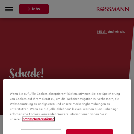
Jobs
Mit dir
sind wir wir.
Schade!
Leider ist die Stellenanzeige nicht
Wenn Sie auf „Alle Cookies akzeptieren“ klicken, stimmen Sie der Speicherung
mehr verfügbar
von Cookies auf Ihrem Gerät zu, um die Websitenavigation zu verbessern, die
Websitenutzung zu analysieren und unsere Marketingbemühungen zu
unterstützen. Wenn sie auf „Alle Ablehnen“ klicken, werden allein unbedingt
erforderliche Cookies verwendet. Weitere Informationen finden Sie in
unserer
Datenschutzerklärung
.