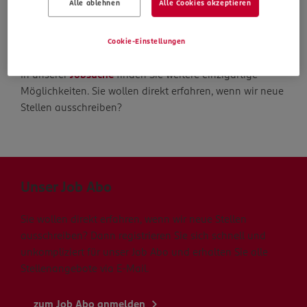
Alle ablehnen
Alle Cookies akzeptieren
Die Suche geht weiter
Cookie-Einstellungen
In unserer
Jobsuche
finden Sie weitere einzigartige
Möglichkeiten. Sie wollen direkt erfahren, wenn wir neue
Stellen ausschreiben?
Unser Job Abo
Sie wollen direkt erfahren, wenn wir neue Stellen
ausschreiben? Dann registrieren Sie sich schnell und
unkompliziert für unser Job Abo und erhalten Sie alle
Stellenangebote via E-Mail.
zum Job Abo anmelden