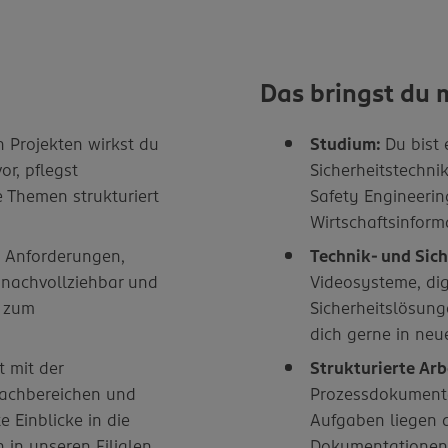
Das bringst du 
n Projekten wirkst du
Studium:
Du bist 
or, pflegst
Sicherheitstechni
e Themen strukturiert
Safety Engineerin
Wirtschaftsinform
 Anforderungen,
Technik- und Sich
 nachvollziehbar und
Videosysteme, di
g zum
Sicherheitslösung
dich gerne in ne
 mit der
Strukturierte Arb
Fachbereichen und
Prozessdokumenta
e Einblicke in die
Aufgaben liegen d
in unseren Filialen
Dokumentationen 