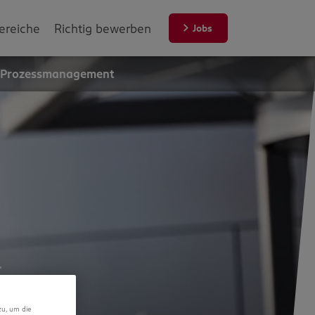
ereiche
Richtig bewerben
Jobs
d Prozessmanagement
r
zu, um die