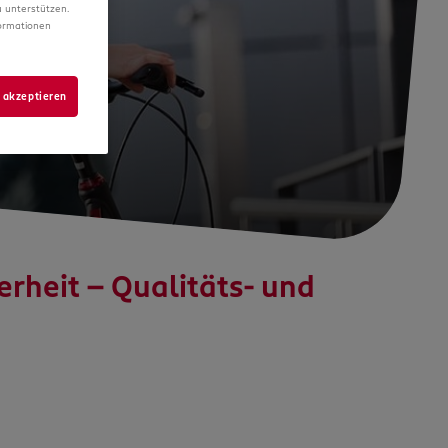
hen.
 unterstützen.
formationen
 akzeptieren
heit - Qualitäts- und