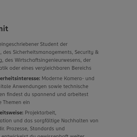
mit
eingeschriebener Student der
k, des Sicherheitsmanagements, Security &
g, des Wirtschaftsingenieurwesens, der
atik oder eines vergleichbaren Bereichs
erheitsinteresse:
Moderne Kamera- und
gitale Anwendungen sowie technische
en findest du spannend und arbeitest
ue Themen ein
eitsweise:
Projektarbeit,
tion und das sorgfältige Nachhalten von
ir. Prozesse, Standards und
entwickelst du gewissenhaft weiter