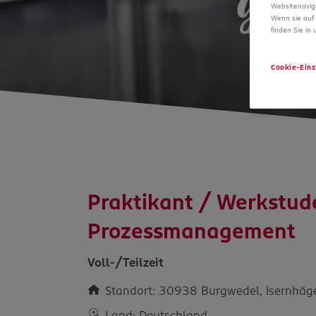
gro
Websitenavig
Wenn sie auf 
finden Sie in
Cookie-Eins
Praktikant / Werkstud
Prozessmanagement
Voll-/Teilzeit
Standort: 30938 Burgwedel, Isernhäge
Land: Deutschland