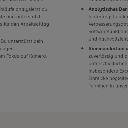
läufe analysierst du,
Analytisches Den
ale und unterstützt
hinterfragst du ko
 für den Arbeitsalltag
Verbesserungspote
Softwarefunktione
und nachvollzieh
:
Du unterstützt dein
sungen
Kommunikation u
rem Fokus auf Kamera-
zuverlässig und p
unterschiedlichen
insbesondere Exce
Einblicke begleite
Terminen in unser