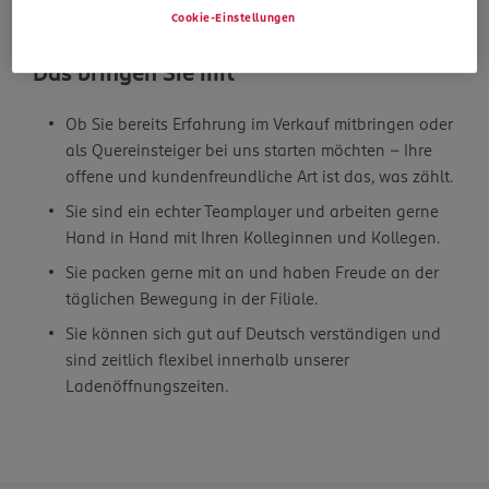
und ansprechend präsentiert sind, damit das
Cookie-Einstellungen
Einkaufen Spass macht.
Das bringen Sie mit
Ob Sie bereits Erfahrung im Verkauf mitbringen oder
als Quereinsteiger bei uns starten möchten – Ihre
offene und kundenfreundliche Art ist das, was zählt.
Sie sind ein echter Teamplayer und arbeiten gerne
Hand in Hand mit Ihren Kolleginnen und Kollegen.
Sie packen gerne mit an und haben Freude an der
täglichen Bewegung in der Filiale.
Sie können sich gut auf Deutsch verständigen und
sind zeitlich flexibel innerhalb unserer
Ladenöffnungszeiten.