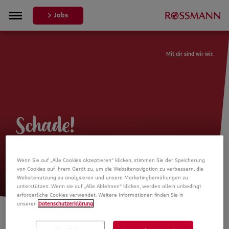
Jobs
Mit dir
sind wir wir.
Schade!
Leider ist die Stellenanzeige nicht
Wenn Sie auf „Alle Cookies akzeptieren“ klicken, stimmen Sie der Speicherung
mehr verfügbar
von Cookies auf Ihrem Gerät zu, um die Websitenavigation zu verbessern, die
Websitenutzung zu analysieren und unsere Marketingbemühungen zu
unterstützen. Wenn sie auf „Alle Ablehnen“ klicken, werden allein unbedingt
erforderliche Cookies verwendet. Weitere Informationen finden Sie in
unserer
Datenschutzerklärung
.