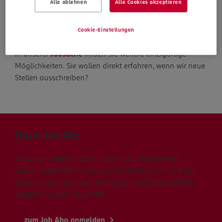
Alle ablehnen
Alle Cookies akzeptieren
Die Suche geht weiter
Cookie-Einstellungen
In unserer
Jobsuche
finden Sie weitere einzigartige
Möglichkeiten. Sie wollen direkt erfahren, wenn wir neue
Stellen ausschreiben?
Unser Job Abo
Sie wollen direkt erfahren, wenn wir neue Stellen
ausschreiben? Dann registrieren Sie sich schnell und
unkompliziert für unser Job Abo und erhalten Sie alle
Stellenangebote via E-Mail.
zum Job Abo anmelden