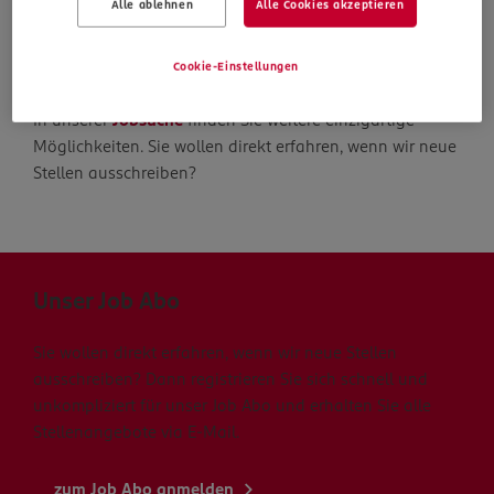
Alle ablehnen
Alle Cookies akzeptieren
Die Suche geht weiter
Cookie-Einstellungen
In unserer
Jobsuche
finden Sie weitere einzigartige
Möglichkeiten. Sie wollen direkt erfahren, wenn wir neue
Stellen ausschreiben?
Unser Job Abo
Sie wollen direkt erfahren, wenn wir neue Stellen
ausschreiben? Dann registrieren Sie sich schnell und
unkompliziert für unser Job Abo und erhalten Sie alle
Stellenangebote via E-Mail.
zum Job Abo anmelden