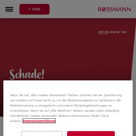
Jobs
Mit dir
sind wir wir.
Schade!
Leider ist die Stellenanzeige nicht
Wenn Sie auf „Alle Cookies akzeptieren“ klicken, stimmen Sie der Speicherung
mehr verfügbar
von Cookies auf Ihrem Gerät zu, um die Websitenavigation zu verbessern, die
Websitenutzung zu analysieren und unsere Marketingbemühungen zu
unterstützen. Wenn sie auf „Alle Ablehnen“ klicken, werden allein unbedingt
erforderliche Cookies verwendet. Weitere Informationen finden Sie in
unserer
Datenschutzerklärung
.