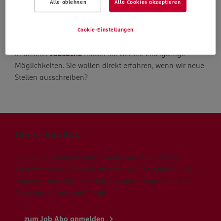
Alle ablehnen
Alle Cookies akzeptieren
Die Suche geht weiter
Cookie-Einstellungen
In unserer
Jobsuche
finden Sie weitere einzigartige
Möglichkeiten. Sie wollen direkt erfahren, wenn wir neue
Stellen ausschreiben?
Unser Job Abo
Sie wollen direkt erfahren, wenn wir neue Stellen
ausschreiben? Dann registrieren Sie sich schnell und
unkompliziert für unser Job Abo und erhalten Sie alle
Stellenangebote via E-Mail.
zum Job Abo anmelden