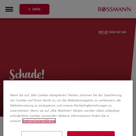
Jobs
Mit dir
sind wir wir.
Schade!
Leider ist die Stellenanzeige nicht
Wenn Sie auf „Alle Cookies akzeptieren“ klicken, stimmen Sie der Speicherung
mehr verfügbar
von Cookies auf Ihrem Gerät zu, um die Websitenavigation zu verbessern, die
Websitenutzung zu analysieren und unsere Marketingbemühungen zu
unterstützen. Wenn sie auf „Alle Ablehnen“ klicken, werden allein unbedingt
erforderliche Cookies verwendet. Weitere Informationen finden Sie in
unserer
Datenschutzerklärung
.