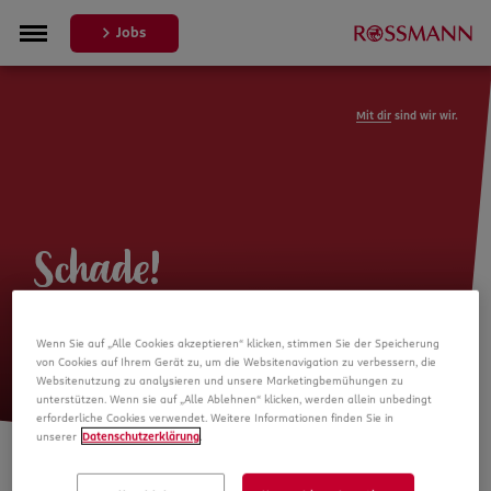
Jobs
Mit dir
sind wir wir.
Schade!
Leider ist die Stellenanzeige nicht
Wenn Sie auf „Alle Cookies akzeptieren“ klicken, stimmen Sie der Speicherung
mehr verfügbar
von Cookies auf Ihrem Gerät zu, um die Websitenavigation zu verbessern, die
Websitenutzung zu analysieren und unsere Marketingbemühungen zu
unterstützen. Wenn sie auf „Alle Ablehnen“ klicken, werden allein unbedingt
erforderliche Cookies verwendet. Weitere Informationen finden Sie in
unserer
Datenschutzerklärung
.