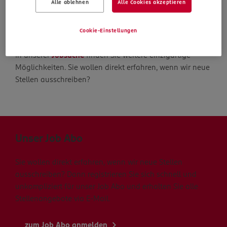
Alle ablehnen
Alle Cookies akzeptieren
Die Suche geht weiter
Cookie-Einstellungen
In unserer
Jobsuche
finden Sie weitere einzigartige
Möglichkeiten. Sie wollen direkt erfahren, wenn wir neue
Stellen ausschreiben?
Unser Job Abo
Sie wollen direkt erfahren, wenn wir neue Stellen
ausschreiben? Dann registrieren Sie sich schnell und
unkompliziert für unser Job Abo und erhalten Sie alle
Stellenangebote via E-Mail.
zum Job Abo anmelden